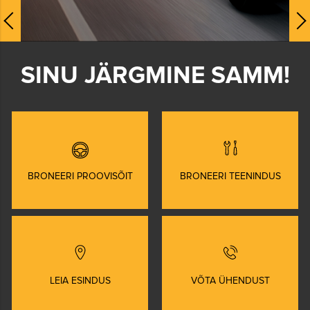
Eelmine
SINU JÄRGMINE SAMM!
BRONEERI PROOVISÕIT
BRONEERI TEENINDUS
LEIA ESINDUS
VÕTA ÜHENDUST