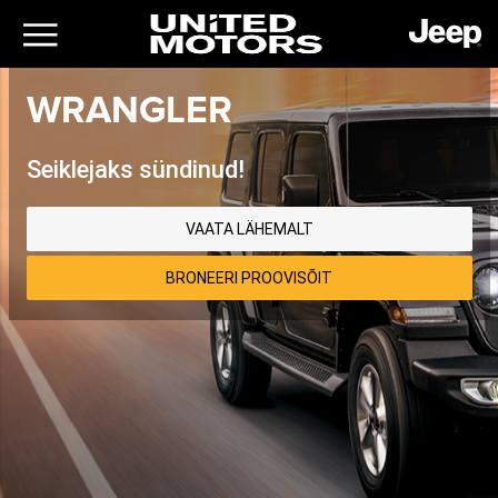
WRANGLER
Seiklejaks sündinud!
VAATA LÄHEMALT
BRONEERI PROOVISÕIT