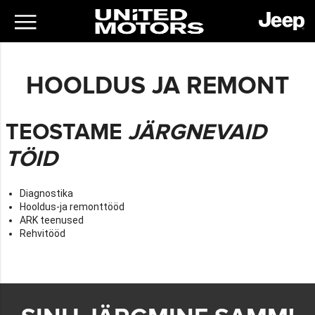
HOOLDUS JA REMONT
TEOSTAME
JÄRGNEVAID
TÖID
Diagnostika
Hooldus-ja remonttööd
ARK teenused
Rehvitööd