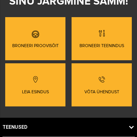
SINU JÄRGMINE SAMM!
BRONEERI PROOVISÕIT
BRONEERI TEENINDUS
LEIA ESINDUS
VÕTA ÜHENDUST
TEENUSED