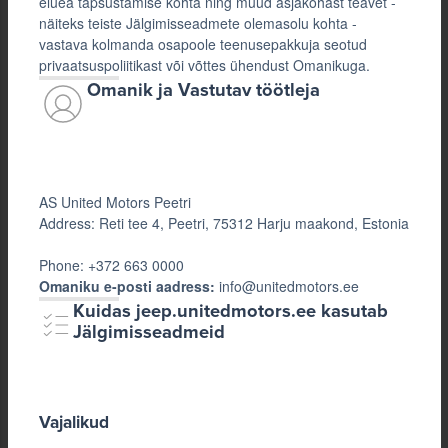
eluea täpsustamise kohta ning muud asjakohast teavet -
näiteks teiste Jälgimisseadmete olemasolu kohta -
vastava kolmanda osapoole teenusepakkuja seotud
privaatsuspoliitikast või võttes ühendust Omanikuga.
Omanik ja Vastutav töötleja
AS United Motors Peetri
Address: Reti tee 4, Peetri, 75312 Harju maakond, Estonia
Phone: +372 663 0000
Omaniku e-posti aadress:
info@unitedmotors.ee
Kuidas jeep.unitedmotors.ee kasutab
Jälgimisseadmeid
Vajalikud