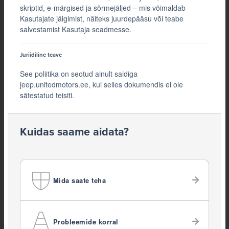
skriptid, e-märgised ja sõrmejäljed – mis võimaldab
Kasutajate jälgimist, näiteks juurdepääsu või teabe
salvestamist Kasutaja seadmesse.
Juriidiline teave
See poliitika on seotud ainult saidiga
jeep.unitedmotors.ee, kui selles dokumendis ei ole
sätestatud teisiti.
Kuidas saame aidata?
Mida saate teha
Probleemide korral