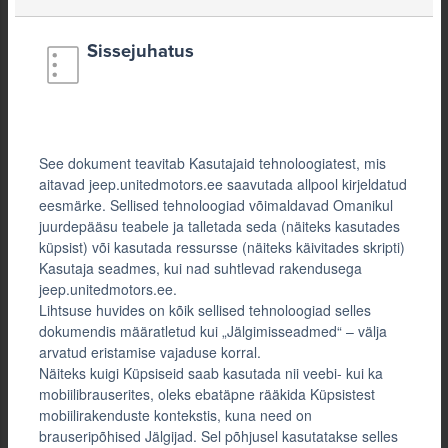
Sissejuhatus
See dokument teavitab Kasutajaid tehnoloogiatest, mis
aitavad jeep.unitedmotors.ee saavutada allpool kirjeldatud
eesmärke. Sellised tehnoloogiad võimaldavad Omanikul
juurdepääsu teabele ja talletada seda (näiteks kasutades
küpsist) või kasutada ressursse (näiteks käivitades skripti)
Kasutaja seadmes, kui nad suhtlevad rakendusega
jeep.unitedmotors.ee.
Lihtsuse huvides on kõik sellised tehnoloogiad selles
dokumendis määratletud kui „Jälgimisseadmed“ – välja
arvatud eristamise vajaduse korral.
Näiteks kuigi Küpsiseid saab kasutada nii veebi- kui ka
mobiilibrauserites, oleks ebatäpne rääkida Küpsistest
mobiilirakenduste kontekstis, kuna need on
brauseripõhised Jälgijad. Sel põhjusel kasutatakse selles