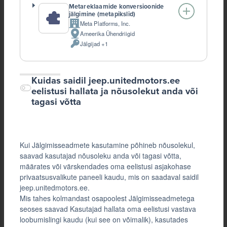
Metareklaamide konversioonide
jälgimine (metapikslid)
Meta Platforms, Inc.
Company:
Ameerika Ühendriigid
Töötlemise
Jälgijad +1
koht:
Töödeldud
Isikuandmeid:
Kuidas saidil jeep.unitedmotors.ee
eelistusi hallata ja nõusolekut anda või
tagasi võtta
Kui Jälgimisseadmete kasutamine põhineb nõusolekul,
saavad kasutajad nõusoleku anda või tagasi võtta,
määrates või värskendades oma eelistusi asjakohase
privaatsusvalikute paneeli kaudu, mis on saadaval saidil
jeep.unitedmotors.ee.
Mis tahes kolmandast osapoolest Jälgimisseadmetega
seoses saavad Kasutajad hallata oma eelistusi vastava
loobumislingi kaudu (kui see on võimalik), kasutades