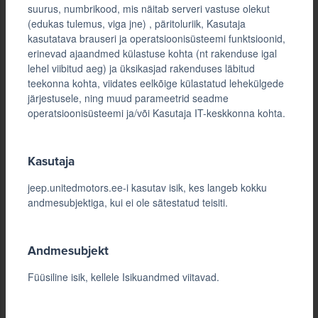
suurus, numbrikood, mis näitab serveri vastuse olekut
(edukas tulemus, viga jne) , päritoluriik, Kasutaja
kasutatava brauseri ja operatsioonisüsteemi funktsioonid,
erinevad ajaandmed külastuse kohta (nt rakenduse igal
lehel viibitud aeg) ja üksikasjad rakenduses läbitud
teekonna kohta, viidates eelkõige külastatud lehekülgede
järjestusele, ning muud parameetrid seadme
operatsioonisüsteemi ja/või Kasutaja IT-keskkonna kohta.
Kasutaja
jeep.unitedmotors.ee-i kasutav isik, kes langeb kokku
andmesubjektiga, kui ei ole sätestatud teisiti.
Andmesubjekt
Füüsiline isik, kellele Isikuandmed viitavad.