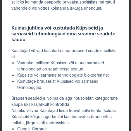
selleks kolmanda osapoole privaatsuspoliitikas märgitud
vahendeid või võttes kolmanda isikuga ühendust.
Kuidas juhtida või kustutada Küpsiseid ja
sarnaseid tehnoloogiaid oma seadme seadete
kaudu
Kasutajad võivad kasutada oma brauseri seadeid selleks,
et:
Vaadake, millised Küpsised või muud sarnased
tehnoloogiad on seadmesse seatud;
Küpsiste või sarnaste tehnoloogiate blokeerimine;
Kustutage brauserist Küpsised või sarnased
tehnoloogiad.
Brauseri seaded ei võimalda aga nõusolekut kategooriate
kaupa üksikasjalikult kontrollida.
Näiteks võivad Kasutajad leida teavet selle kohta, kuidas
Küpsiseid kõige sagedamini kasutatavates brauserites
hallata, järgmistelt aadressidelt:
Google Chrome