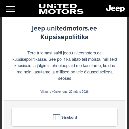
jeep.unitedmotors.ee
Küpsisepoliitika
Tere tulemast saidi jeep.unitedmotors.ee
küpsisepoliitikasse. See poliitika aitab teil mõista, milliseid
küpsiseid ja jälgimistehnoloogiaid me kasutame, kuidas
me neid kasutame ja millised on teie õigused sellega
seoses
Viimane värskendus: 25 märts 2026
Sisukord