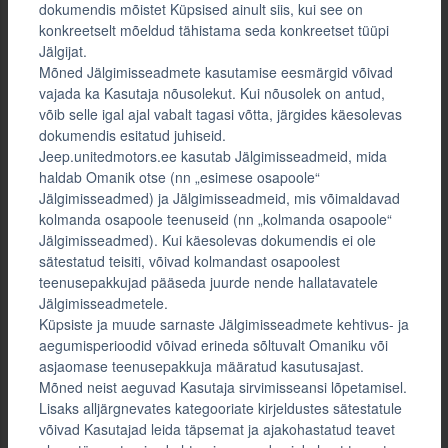
dokumendis mõistet Küpsised ainult siis, kui see on
konkreetselt mõeldud tähistama seda konkreetset tüüpi
Jälgijat.
Mõned Jälgimisseadmete kasutamise eesmärgid võivad
vajada ka Kasutaja nõusolekut. Kui nõusolek on antud,
võib selle igal ajal vabalt tagasi võtta, järgides käesolevas
dokumendis esitatud juhiseid.
Jeep.unitedmotors.ee kasutab Jälgimisseadmeid, mida
haldab Omanik otse (nn „esimese osapoole“
Jälgimisseadmed) ja Jälgimisseadmeid, mis võimaldavad
kolmanda osapoole teenuseid (nn „kolmanda osapoole“
Jälgimisseadmed). Kui käesolevas dokumendis ei ole
sätestatud teisiti, võivad kolmandast osapoolest
teenusepakkujad pääseda juurde nende hallatavatele
Jälgimisseadmetele.
Küpsiste ja muude sarnaste Jälgimisseadmete kehtivus- ja
aegumisperioodid võivad erineda sõltuvalt Omaniku või
asjaomase teenusepakkuja määratud kasutusajast.
Mõned neist aeguvad Kasutaja sirvimisseansi lõpetamisel.
Lisaks alljärgnevates kategooriate kirjeldustes sätestatule
võivad Kasutajad leida täpsemat ja ajakohastatud teavet