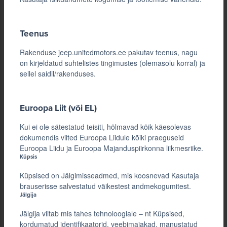
Teenus
Rakenduse jeep.unitedmotors.ee pakutav teenus, nagu
on kirjeldatud suhtelistes tingimustes (olemasolu korral) ja
sellel saidil/rakenduses.
Euroopa Liit (või EL)
Kui ei ole sätestatud teisiti, hõlmavad kõik käesolevas
dokumendis viited Euroopa Liidule kõiki praeguseid
Euroopa Liidu ja Euroopa Majanduspiirkonna liikmesriike.
Küpsis
Küpsised on Jälgimisseadmed, mis koosnevad Kasutaja
brauserisse salvestatud väikestest andmekogumitest.
Jälgija
Jälgija viitab mis tahes tehnoloogiale – nt Küpsised,
kordumatud identifikaatorid, veebimajakad, manustatud