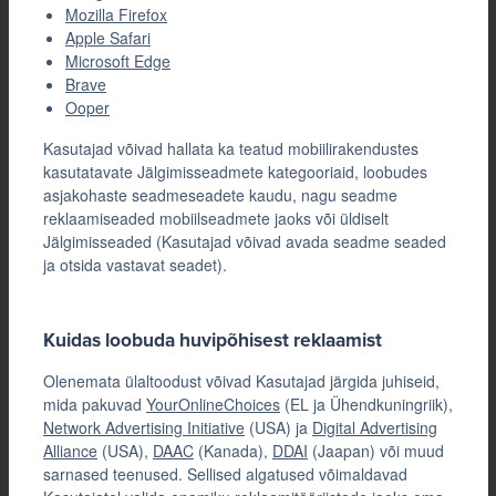
Mozilla Firefox
Apple Safari
Microsoft Edge
Brave
Ooper
Kasutajad võivad hallata ka teatud mobiilirakendustes
kasutatavate Jälgimisseadmete kategooriaid, loobudes
asjakohaste seadmeseadete kaudu, nagu seadme
reklaamiseaded mobiilseadmete jaoks või üldiselt
Jälgimisseaded (Kasutajad võivad avada seadme seaded
ja otsida vastavat seadet).
Kuidas loobuda huvipõhisest reklaamist
Olenemata ülaltoodust võivad Kasutajad järgida juhiseid,
mida pakuvad
YourOnlineChoices
(EL ja Ühendkuningriik),
Network Advertising Initiative
(USA) ja
Digital Advertising
Alliance
(USA),
DAAC
(Kanada),
DDAI
(Jaapan) või muud
sarnased teenused. Sellised algatused võimaldavad