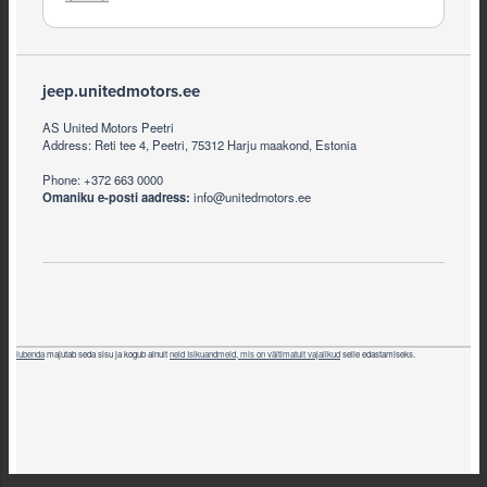
Footer
jeep.unitedmotors.ee
AS United Motors Peetri
Address: Reti tee 4, Peetri, 75312 Harju maakond, Estonia
Phone: +372 663 0000
Omaniku e-posti aadress:
info@unitedmotors.ee
iubenda
majutab seda sisu ja kogub ainult
neid Isikuandmeid, mis on vältimatult vajalikud
selle edastamiseks.