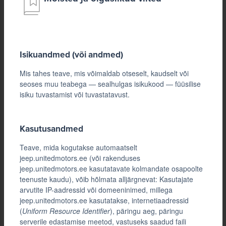
Isikuandmed (või andmed)
Mis tahes teave, mis võimaldab otseselt, kaudselt või
seoses muu teabega — sealhulgas isikukood — füüsilise
isiku tuvastamist või tuvastatavust.
Kasutusandmed
Teave, mida kogutakse automaatselt
jeep.unitedmotors.ee (või rakenduses
jeep.unitedmotors.ee kasutatavate kolmandate osapoolte
teenuste kaudu), võib hõlmata alljärgnevat: Kasutajate
arvutite IP-aadressid või domeeninimed, millega
jeep.unitedmotors.ee kasutatakse, internetiaadressid
(
Uniform Resource Identifier
), päringu aeg, päringu
serverile edastamise meetod, vastuseks saadud faili