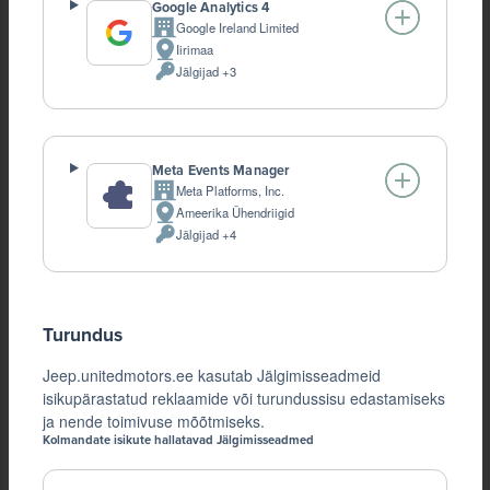
Google Analytics 4
Google Ireland Limited
Company:
Iirimaa
Töötlemise
Jälgijad +3
koht:
Töödeldud
Isikuandmeid:
Meta Events Manager
Meta Platforms, Inc.
Company:
Ameerika Ühendriigid
Töötlemise
Jälgijad +4
koht:
Töödeldud
Isikuandmeid:
Turundus
Jeep.unitedmotors.ee kasutab Jälgimisseadmeid
isikupärastatud reklaamide või turundussisu edastamiseks
ja nende toimivuse mõõtmiseks.
Kolmandate isikute hallatavad Jälgimisseadmed