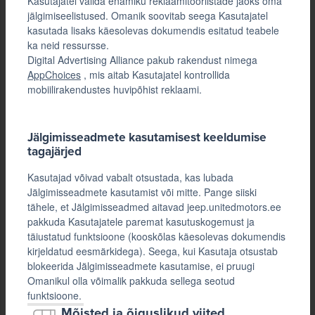
Kasutajatel valida enamiku reklaamitööriistade jaoks oma
jälgimiseelistused. Omanik soovitab seega Kasutajatel
kasutada lisaks käesolevas dokumendis esitatud teabele
ka neid ressursse.
Digital Advertising Alliance pakub rakendust nimega
AppChoices
, mis aitab Kasutajatel kontrollida
mobiilirakendustes huvipõhist reklaami.
Jälgimisseadmete kasutamisest keeldumise
tagajärjed
Kasutajad võivad vabalt otsustada, kas lubada
Jälgimisseadmete kasutamist või mitte. Pange siiski
tähele, et Jälgimisseadmed aitavad jeep.unitedmotors.ee
pakkuda Kasutajatele paremat kasutuskogemust ja
täiustatud funktsioone (kooskõlas käesolevas dokumendis
kirjeldatud eesmärkidega). Seega, kui Kasutaja otsustab
blokeerida Jälgimisseadmete kasutamise, ei pruugi
Omanikul olla võimalik pakkuda sellega seotud
funktsioone.
Mõisted ja õiguslikud viited