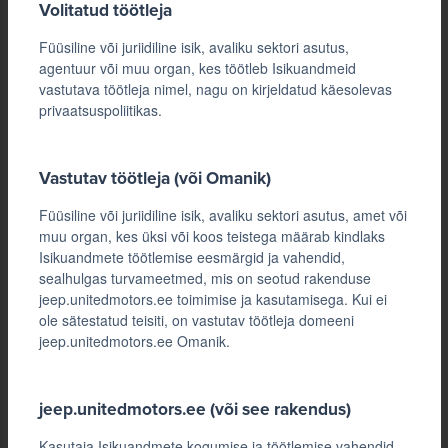
Volitatud töötleja
Füüsiline või juriidiline isik, avaliku sektori asutus,
agentuur või muu organ, kes töötleb Isikuandmeid
vastutava töötleja nimel, nagu on kirjeldatud käesolevas
privaatsuspoliitikas.
Vastutav töötleja (või Omanik)
Füüsiline või juriidiline isik, avaliku sektori asutus, amet või
muu organ, kes üksi või koos teistega määrab kindlaks
Isikuandmete töötlemise eesmärgid ja vahendid,
sealhulgas turvameetmed, mis on seotud rakenduse
jeep.unitedmotors.ee toimimise ja kasutamisega. Kui ei
ole sätestatud teisiti, on vastutav töötleja domeeni
jeep.unitedmotors.ee Omanik.
jeep.unitedmotors.ee (või see rakendus)
Kasutaja Isikuandmete kogumise ja töötlemise vahendid.