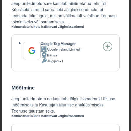
Jeep.unitedmotors.ee kasutab niinimetatud tehnilisi
Küpsiseid ja muid sarnaseid Jälgimisseadmeid, et
teostada toiminguid, mis on vältimatult vajalikud Teenuse
toimimiseks või osutamiseks.
Kolmandate isikute hallatavad Jälgimisseadmed
Google Tag Manager
Google Ireland Limited
Company:
Iirimaa
Töötlemise
Jälgijad +1
koht:
Töödeldud
Isikuandmeid:
Mõõtmine
Jeep.unitedmotors.ee kasutab Jälgimisseadmeid liikluse
mõõtmiseks ja Kasutaja käitumise analüüsimiseks
Teenuse täiustamiseks.
Kolmandate isikute hallatavad Jälgimisseadmed