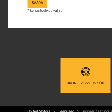
SAADA
* kohustuslikud väljad
BRONEERI PROOVISÕIT
United Motors
Teenused
Broneeri teenindu