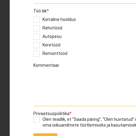
Töö liik
Korraline hooldus
Rehvitööd
Autopesu
Keretööd
Remonttööd
Kommentaar
Privaatsuspoliitika
Olen teadlik, et “Saada päring”, “Olen huvitatu
oma isikuandmete töötlemiseks ja kasutamise