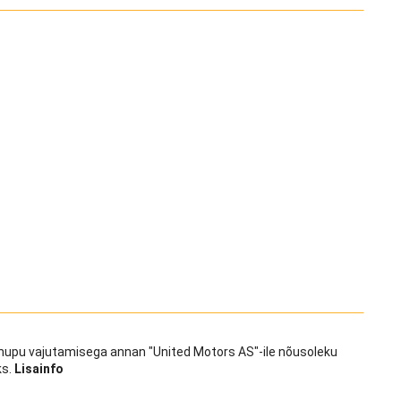
d” nupu vajutamisega annan "United Motors AS"-ile nõusoleku
ks.
Lisainfo